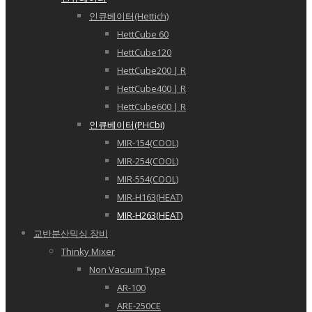
인큐베이터(Hettich)
HettCube 60
HettCube120
HettCube200 | R
HettCube400 | R
HettCube600 | R
인큐베이터(PHCbi)
MIR-154(COOL)
MIR-254(COOL)
MIR-554(COOL)
MIR-H163(HEAT)
MIR-H263(HEAT)
교반분산믹싱 장비
Thinky Mixer
Non Vacuum Type
AR-100
ARE-250CE