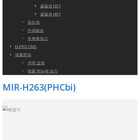
굴절계 J357
굴절계 J457
점도계
진공펌프
두께측정기
ELPRO CMS
제품문의
견적 요청
제품 한눈에 보기
MIR-H263(PHCbi)