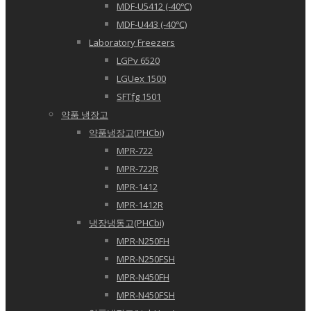
MDF-U5412 (-40℃)
MDF-U443 (-40℃)
Laboratory Freezers
LGPv 6520
LGUex 1500
SFTfg 1501
약품 냉장고
약품냉장고(PHCbi)
MPR-722
MPR-722R
MPR-1412
MPR-1412R
냉장냉동고(PHCbi)
MPR-N250FH
MPR-N250FSH
MPR-N450FH
MPR-N450FSH