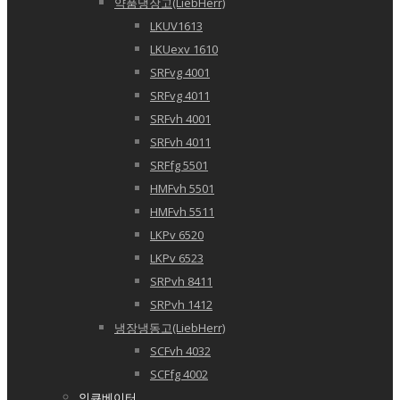
약품냉장고(LiebHerr)
LKUV1613
LKUexv 1610
SRFvg 4001
SRFvg 4011
SRFvh 4001
SRFvh 4011
SRFfg 5501
HMFvh 5501
HMFvh 5511
LKPv 6520
LKPv 6523
SRPvh 8411
SRPvh 1412
냉장냉동고(LiebHerr)
SCFvh 4032
SCFfg 4002
인큐베이터