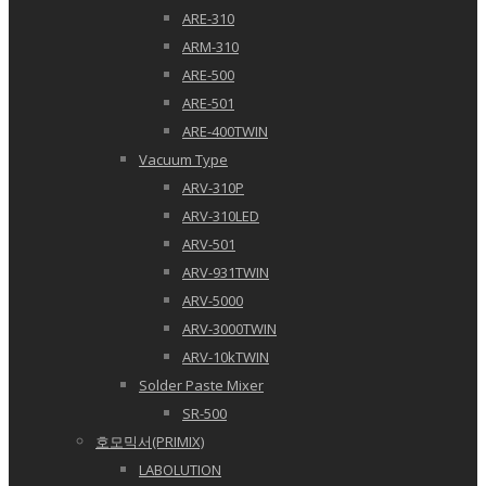
ARE-310
ARM-310
ARE-500
ARE-501
ARE-400TWIN
Vacuum Type
ARV-310P
ARV-310LED
ARV-501
ARV-931TWIN
ARV-5000
ARV-3000TWIN
ARV-10kTWIN
Solder Paste Mixer
SR-500
호모믹서(PRIMIX)
LABOLUTION