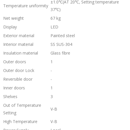
±1.0℃(AT 20℃, Setting temperature
Temperature uniformity
37℃)
Net weight
67 kg
Display
LED
Exterior material
Painted steel
Interior material
SS SUS-304
Insulation material
Glass fibre
Outer doors
1
Outer door Lock
-
Reversible door
-
Inner doors
1
Shelves
3
Out of Temperature
V-B
Setting
High Temperature
V-B