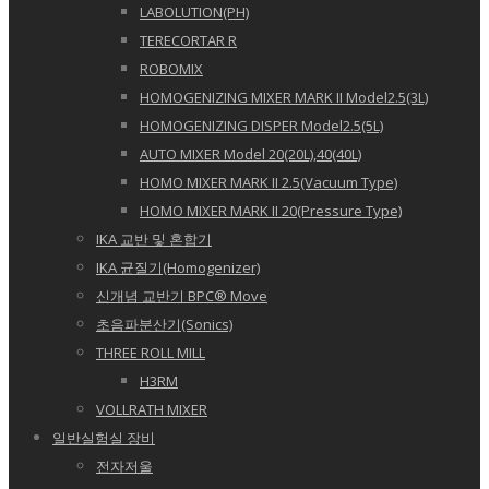
LABOLUTION(PH)
TERECORTAR R
ROBOMIX
HOMOGENIZING MIXER MARK II Model2.5(3L)
HOMOGENIZING DISPER Model2.5(5L)
AUTO MIXER Model 20(20L),40(40L)
HOMO MIXER MARK II 2.5(Vacuum Type)
HOMO MIXER MARK II 20(Pressure Type)
IKA 교반 및 혼합기
IKA 균질기(Homogenizer)
신개념 교반기 BPC® Move
초음파분산기(Sonics)
THREE ROLL MILL
H3RM
VOLLRATH MIXER
일반실험실 장비
전자저울