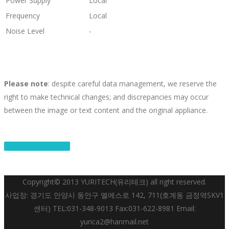
Power Supply
Local
Frequency
Local
Noise Level
-
Please note
: despite careful data management, we reserve the
right to make technical changes; and discrepancies may occur
between the image or text content and the original appliance.
Catalog Download
Copyright© 2013 YURITECH(유리테크) all right reserved.
사업장: 경기도 안양시 동안구 엘에스로 142, 711(호계동 금정역SKV1
센터) TEL:031-348-9013 Fax:031-622-8981 Email:
yurica2@hanmail.net