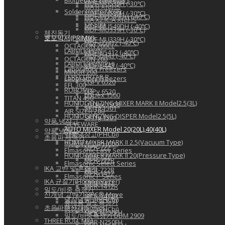
Biomedical Freeezers
MDF-MU539H (-30℃)
MA R 시리즈
Solder Paste Mixer
MDF-MU539H (-30℃)
MDF-MU549DH (-40℃)
MA X2.IC.A 시리즈
SR-500
MDF-MU549DH (-40℃)
MDF-MU339H (-30℃)
체진동기
호모믹서(PRIMIX)
MDF-MU339H (-30℃)
MDF-U5412 (-40℃)
OCTAGON 200CL
LABOLUTION
MDF-U5412 (-40℃)
MDF-U443 (-40℃)
OCTAGON 200
LABOLUTION(PH)
MDF-U443 (-40℃)
Laboratory Freezers
MINOR 200
TERECORTAR R
Laboratory Freezers
LGPv 6520
EFL 300
ROBOMIX
LGPv 6520
LGUex 1500
TITAN 450
HOMOGENIZING MIXER MARK II Model2.5(3L)
LGUex 1500
SFTfg 1501
AIR SIZER 200
HOMOGENIZING DISPER Model2.5(5L)
SFTfg 1501
약품 냉장고
SIEVEWARE
AUTO MIXER Model 20(20L),40(40L)
약품 냉장고
약품냉장고(PHCbi)
초음파 세척기
HOMO MIXER MARK II 2.5(Vacuum Type)
약품냉장고(PHCbi)
MPR-722
Elmasonic Easy Series
HOMO MIXER MARK II 20(Pressure Type)
MPR-722
MPR-722R
Elmasonic Select Series
IKA 교반 및 혼합기
MPR-722R
MPR-1412
Elmasonic P Series
IKA 균질기(Homogenizer)
MPR-1412
MPR-1412R
밀도/비중 측정기
신개념 교반기 BPC® Move
MPR-1412R
냉장냉동고(PHCbi)
휴대용 밀도측정기
초음파분산기(Sonics)
냉장냉동고(PHCbi)
MPR-N250FH
밀도/비중측정기 DDM 2909
THREE ROLL MILL
MPR-N250FH