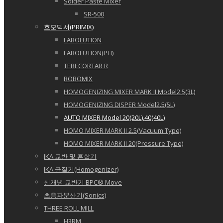
Solder Paste Mixer
SR-500
호모믹서(PRIMIX)
LABOLUTION
LABOLUTION(PH)
TERECORTAR R
ROBOMIX
HOMOGENIZING MIXER MARK II Model2.5(3L)
HOMOGENIZING DISPER Model2.5(5L)
AUTO MIXER Model 20(20L),40(40L)
HOMO MIXER MARK II 2.5(Vacuum Type)
HOMO MIXER MARK II 20(Pressure Type)
IKA 교반 및 혼합기
IKA 균질기(Homogenizer)
신개념 교반기 BPC® Move
초음파분산기(Sonics)
THREE ROLL MILL
H3RM