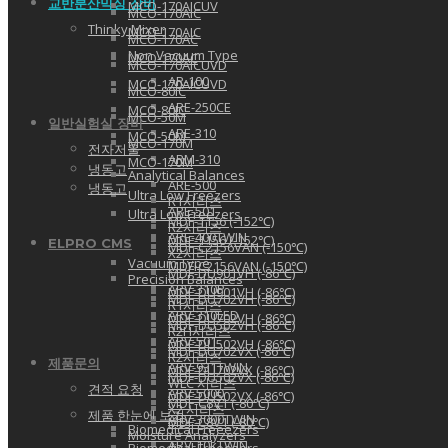
교반분산믹싱 장비
MCO-170AICUV
MCO-170AIC
Thinky Mixer
MCO-170AIC
MCO-170AC
Non Vacuum Type
MCO-170AC
MCO-170AICUVD
AR-100
MCO-170AICUVD
MCO-80IC
ARE-250CE
MCO-80IC
MCO-50M
일반실험실 장비
ARE-310
MCO-50M
MCO-170M
전자저울
ARM-310
MCO-170M
냉동고
Analytical Balances
ARE-500
냉동고
Ultra Low Freezers
R1시리즈
ARE-501
Ultra Low Freezers
MDF-1156 (-152℃)
R2시리즈
ARE-400TWIN
MDF-1156 (-152℃)
ELPRO CMS
MDF-C2156VAN (-150℃)
X2시리즈
Vacuum Type
MDF-C2156VAN (-150℃)
MDF-DU901VH (-86℃)
Precision Balances
ARV-310P
MDF-DU901VH (-86℃)
MDF-DU702VH (-86℃)
R1시리즈
ARV-310LED
MDF-DU702VH (-86℃)
MDF-DU502VH (-86℃)
R2H시리즈
ARV-501
MDF-DU502VH (-86℃)
MDF-DU702VX (-86℃)
R2시리즈
제품문의
ARV-931TWIN
MDF-DU702VX (-86℃)
MDF-DU502VX (-86℃)
WLC 시리즈
견적 요청
ARV-5000
MDF-DU502VX (-86℃)
MDF-C8V1 (-80℃)
X2 시리즈
제품 한눈에 보기
ARV-3000TWIN
MDF-C8V1 (-80℃)
Biomedical Freeezers
Moisture Analyzers
ARV-10kTWIN