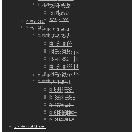
냉장냉동고(LiebHerr)
SCFvh 4032
SCFvh 4032
SCFfg 4002
SCFfg 4002
인큐베이터
인큐베이터
인큐베이터(Hettich)
인큐베이터(Hettich)
HettCube 60
HettCube 60
HettCube120
HettCube120
HettCube200 | R
HettCube200 | R
HettCube400 | R
HettCube400 | R
HettCube600 | R
HettCube600 | R
인큐베이터(PHCbi)
인큐베이터(PHCbi)
MIR-154(COOL)
MIR-154(COOL)
MIR-254(COOL)
MIR-254(COOL)
MIR-554(COOL)
MIR-554(COOL)
MIR-H163(HEAT)
MIR-H163(HEAT)
MIR-H263(HEAT)
MIR-H263(HEAT)
교반분산믹싱 장비