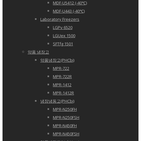
MDF-U5412 (-40℃)
MDF-U443 (-40℃)
Laboratory Freezers
LGPv 6520
LGUex 1500
SFTfg 1501
약품 냉장고
약품냉장고(PHCbi)
MPR-722
MPR-722R
MPR-1412
MPR-1412R
냉장냉동고(PHCbi)
MPR-N250FH
MPR-N250FSH
MPR-N450FH
MPR-N450FSH