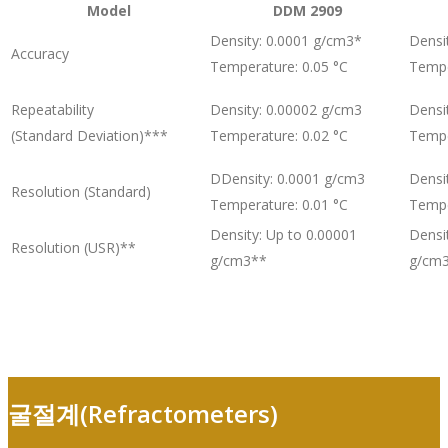
Model
DDM 2909
Density: 0.0001 g/cm3*
Densi
Accuracy
Temperature: 0.05 °C
Tempe
Repeatability
Density: 0.00002 g/cm3
Densi
(Standard Deviation)***
Temperature: 0.02 °C
Tempe
DDensity: 0.0001 g/cm3
Densi
Resolution (Standard)
Temperature: 0.01 °C
Tempe
Density: Up to 0.00001
Densi
Resolution (USR)**
g/cm3**
g/cm
굴절계(Refractometers)