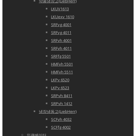
약품냉장고(LiebHerr)
LKUV1613
LKUexv 1610
SRFvg 4001
SRFvg 4011
SRFvh 4001
SRFvh 4011
SRFfg 5501
HMFvh 5501
HMFvh 5511
LKPv 6520
LKPv 6523
SRPvh 8411
SRPvh 1412
냉장냉동고(LiebHerr)
SCFvh 4032
SCFfg 4002
인큐베이터