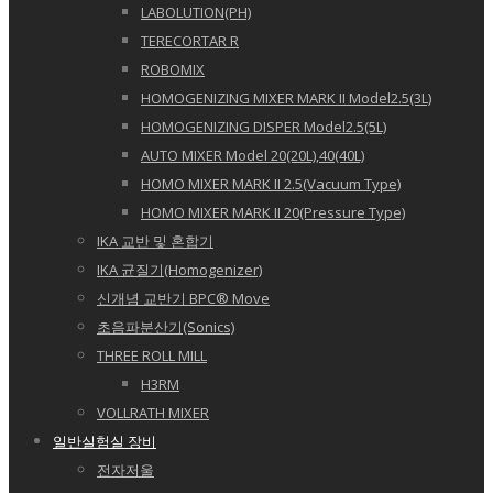
LABOLUTION(PH)
TERECORTAR R
ROBOMIX
HOMOGENIZING MIXER MARK II Model2.5(3L)
HOMOGENIZING DISPER Model2.5(5L)
AUTO MIXER Model 20(20L),40(40L)
HOMO MIXER MARK II 2.5(Vacuum Type)
HOMO MIXER MARK II 20(Pressure Type)
IKA 교반 및 혼합기
IKA 균질기(Homogenizer)
신개념 교반기 BPC® Move
초음파분산기(Sonics)
THREE ROLL MILL
H3RM
VOLLRATH MIXER
일반실험실 장비
전자저울