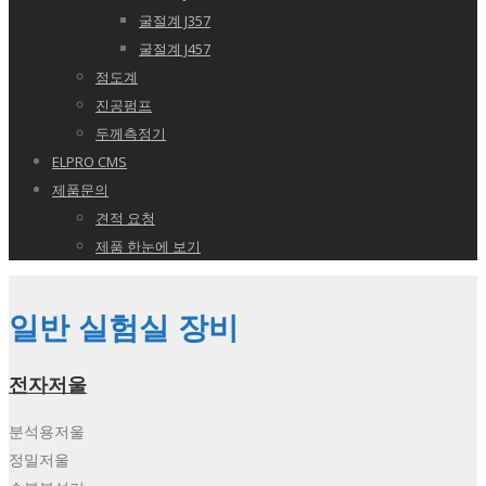
굴절계 J357
굴절계 J457
점도계
진공펌프
두께측정기
ELPRO CMS
제품문의
견적 요청
제품 한눈에 보기
일반 실험실 장비
전자저울
분석용저울
정밀저울