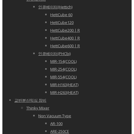
인큐베이터(Hettich)
HettCube 60
HettCube120
HettCube200 | R
HettCube400 | R
HettCube600 | R
인큐베이터(PHCbi)
MIR-154(COOL)
MIR-254(COOL)
MIR-554(COOL)
MIR-H163(HEAT)
MIR-H263(HEAT)
교반분산믹싱 장비
Thinky Mixer
Non Vacuum Type
AR-100
ARE-250CE