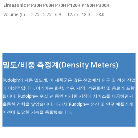
Elmasonic P
P30H
P60H
P70H
P120H
P180H
P300H
Volume (L)
2.75
5.75
6.9
12.75
18.0
28.0
밀도/비중 측정계(Density Meters)
Rudolph의 자동 밀도계. 이 제품군은 많은 산업에서 연구 및 생산 작업
에 이상적입니다. 여기에는 화학, 석유, 제약, 석유화학 및 음료가 포함
됩니다. Rudolph는 수십 년 동안 이러한 시장에 서비스를 제공하면서
훌륭한 경험을 쌓았습니다. 따라서 Rudolph는 생산 및 연구 애플리케
이션에 필요한 기능을 통합했습니다.