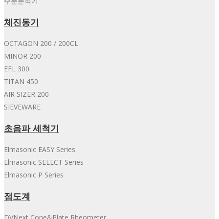
수분분석기
체진동기
OCTAGON 200 / 200CL
MINOR 200
EFL 300
TITAN 450
AIR SIZER 200
SIEVEWARE
초음파 세척기
Elmasonic EASY Series
Elmasonic SELECT Series
Elmasonic P Series
점도계
DVNext Cone&Plate Rheometer