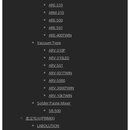
ARE-310
ARM-310
ARE-500
ARE-501
ARE-400TWIN
Vacuum Type
ARV-310P
ARV-310LED
ARV-501
ARV-931TWIN
ARV-5000
ARV-3000TWIN
ARV-10kTWIN
Solder Paste Mixer
SR-500
호모믹서(PRIMIX)
LABOLUTION