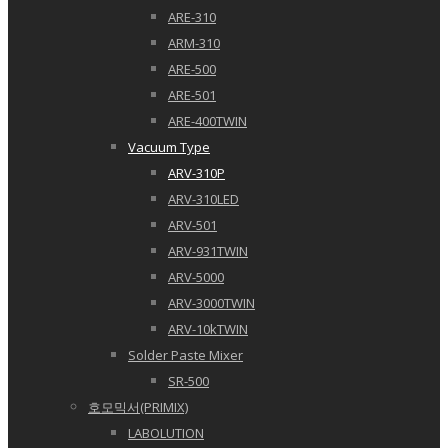
ARE-310
ARM-310
ARE-500
ARE-501
ARE-400TWIN
Vacuum Type
ARV-310P
ARV-310LED
ARV-501
ARV-931TWIN
ARV-5000
ARV-3000TWIN
ARV-10kTWIN
Solder Paste Mixer
SR-500
호모믹서(PRIMIX)
LABOLUTION