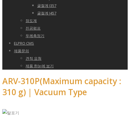
굴절계 J357
굴절계 J457
점도계
진공펌프
두께측정기
ELPRO CMS
제품문의
견적 요청
제품 한눈에 보기
ARV-310P(Maximum capacity :
310 g) | Vacuum Type