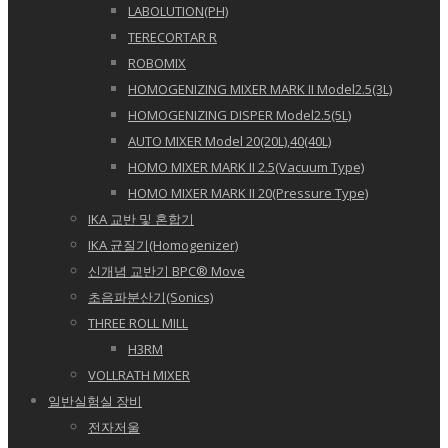
LABOLUTION(PH)
TERECORTAR R
ROBOMIX
HOMOGENIZING MIXER MARK II Model2.5(3L)
HOMOGENIZING DISPER Model2.5(5L)
AUTO MIXER Model 20(20L),40(40L)
HOMO MIXER MARK II 2.5(Vacuum Type)
HOMO MIXER MARK II 20(Pressure Type)
IKA 교반 및 혼합기
IKA 균질기(Homogenizer)
신개념 교반기 BPC® Move
초음파분산기(Sonics)
THREE ROLL MILL
H3RM
VOLLRATH MIXER
일반실험실 장비
전자저울