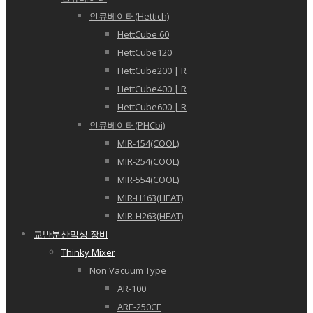
인큐베이터(Hettich)
HettCube 60
HettCube120
HettCube200 | R
HettCube400 | R
HettCube600 | R
인큐베이터(PHCbi)
MIR-154(COOL)
MIR-254(COOL)
MIR-554(COOL)
MIR-H163(HEAT)
MIR-H263(HEAT)
교반분산믹싱 장비
Thinky Mixer
Non Vacuum Type
AR-100
ARE-250CE