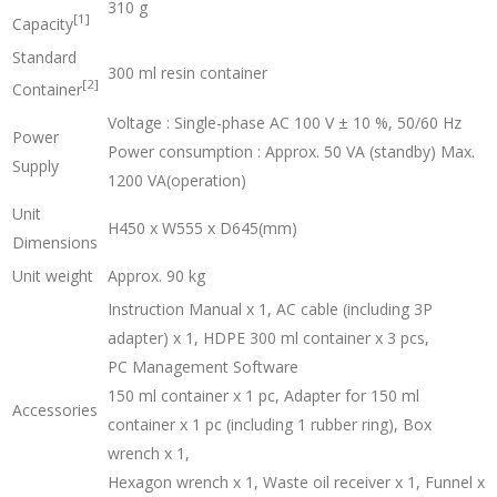
310 g
[1]
Capacity
Standard
300 ml resin container
[2]
Container
Voltage : Single-phase AC 100 V ± 10 %, 50/60 Hz
Power
Power consumption : Approx. 50 VA (standby) Max.
Supply
1200 VA(operation)
Unit
H450 x W555 x D645(mm)
Dimensions
Unit weight
Approx. 90 kg
Instruction Manual x 1, AC cable (including 3P
adapter) x 1, HDPE 300 ml container x 3 pcs,
PC Management Software
150 ml container x 1 pc, Adapter for 150 ml
Accessories
container x 1 pc (including 1 rubber ring), Box
wrench x 1,
Hexagon wrench x 1, Waste oil receiver x 1, Funnel x