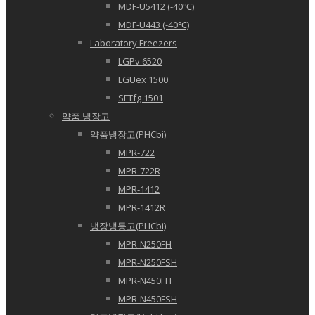
MDF-U5412 (-40℃)
MDF-U443 (-40℃)
Laboratory Freezers
LGPv 6520
LGUex 1500
SFTfg 1501
약품 냉장고
약품냉장고(PHCbi)
MPR-722
MPR-722R
MPR-1412
MPR-1412R
냉장냉동고(PHCbi)
MPR-N250FH
MPR-N250FSH
MPR-N450FH
MPR-N450FSH