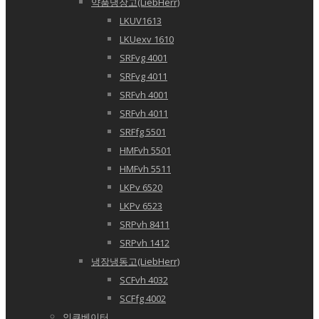
약품냉장고(LiebHerr)
LKUV1613
LKUexv 1610
SRFvg 4001
SRFvg 4011
SRFvh 4001
SRFvh 4011
SRFfg 5501
HMFvh 5501
HMFvh 5511
LKPv 6520
LKPv 6523
SRPvh 8411
SRPvh 1412
냉장냉동고(LiebHerr)
SCFvh 4032
SCFfg 4002
인큐베이터