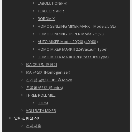
LABOLUTION(PH)
TERECORTAR R
ROBOMIX
HOMOGENIZING MIXER MARK II Model2.5(3L)
HOMOGENIZING DISPER Model2.5(5L)
AUTO MIXER Model 20(20L),40(40L)
HOMO MIXER MARK II 2.5(Vacuum Type)
HOMO MIXER MARK II 20(Pressure Type)
IKA 교반 및 혼합기
IKA 균질기(Homogenizer)
신개념 교반기 BPC® Move
초음파분산기(Sonics)
THREE ROLL MILL
H3RM
VOLLRATH MIXER
일반실험실 장비
전자저울