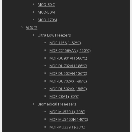
MCO-80IC
MCO-50M
MCO-170M
냉동고
Ultra Low Freezers
MDF-1156 (-152℃)
MDF-C2156VAN (-150℃)
MDF-DU901VH (-86℃)
MDF-DU702VH (-86℃)
MDF-DU502VH (-86℃)
MDF-DU702VX (-86℃)
MDF-DU502VX (-86℃)
MDF-C8V1 (-80℃)
Biomedical Freeezers
MDF-MU539H (-30℃)
MDF-MU549DH (-40℃)
MDF-MU339H (-30℃)