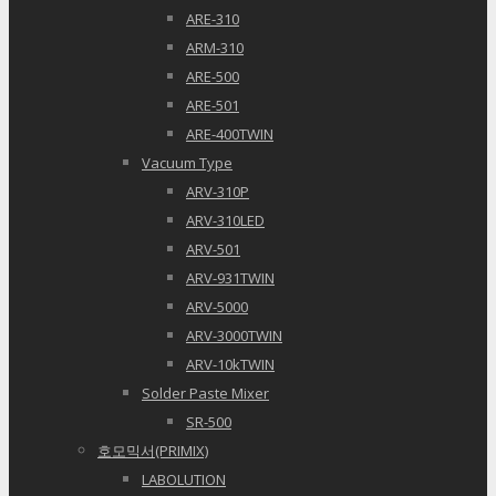
ARE-310
ARM-310
ARE-500
ARE-501
ARE-400TWIN
Vacuum Type
ARV-310P
ARV-310LED
ARV-501
ARV-931TWIN
ARV-5000
ARV-3000TWIN
ARV-10kTWIN
Solder Paste Mixer
SR-500
호모믹서(PRIMIX)
LABOLUTION