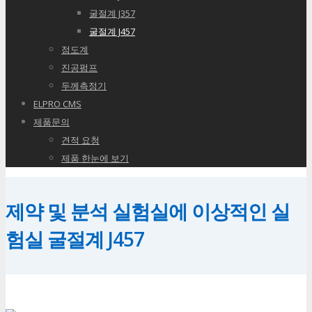
굴절계 J357
굴절계 J457
점도계
진공펌프
두께측정기
ELPRO CMS
제품문의
견적 요청
제품 한눈에 보기
제약 및 분석 실험실에 이상적인 실
험실 굴절계 J457