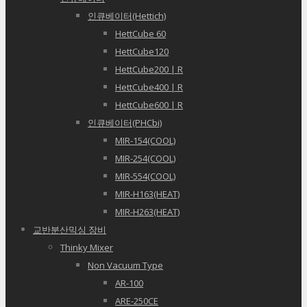
인큐베이터(Hettich)
HettCube 60
HettCube120
HettCube200 | R
HettCube400 | R
HettCube600 | R
인큐베이터(PHCbi)
MIR-154(COOL)
MIR-254(COOL)
MIR-554(COOL)
MIR-H163(HEAT)
MIR-H263(HEAT)
교반분산믹싱 장비
Thinky Mixer
Non Vacuum Type
AR-100
ARE-250CE