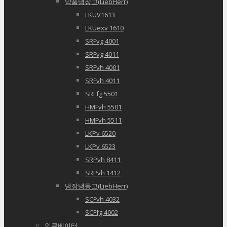
약품냉장고(LiebHerr)
LKUV1613
LKUexv 1610
SRFvg 4001
SRFvg 4011
SRFvh 4001
SRFvh 4011
SRFfg 5501
HMFvh 5501
HMFvh 5511
LKPv 6520
LKPv 6523
SRPvh 8411
SRPvh 1412
냉장냉동고(LiebHerr)
SCFvh 4032
SCFfg 4002
인큐베이터