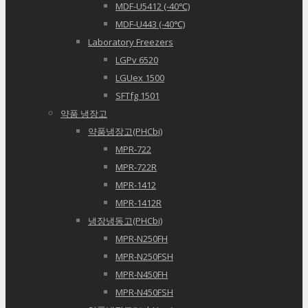
MDF-U5412 (-40℃)
MDF-U443 (-40℃)
Laboratory Freezers
LGPv 6520
LGUex 1500
SFTfg 1501
약품 냉장고
약품냉장고(PHCbi)
MPR-722
MPR-722R
MPR-1412
MPR-1412R
냉장냉동고(PHCbi)
MPR-N250FH
MPR-N250FSH
MPR-N450FH
MPR-N450FSH