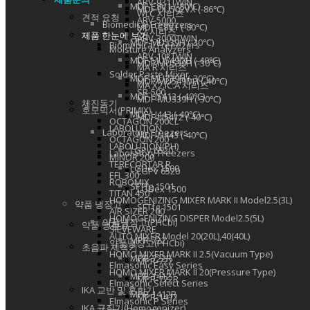
ARV-931TWIN
MDF-C8V1 (-80℃)
MDF-DU502VX (-86℃)
WLC 시리즈
견적 요청
ARV-5000
Biomedical Freeezers
MDF-C8V1 (-80℃)
X2 시리즈
제품 한눈에 보기
ARV-3000TWIN
MDF-MU539H (-30℃)
Biomedical Freeezers
Moisture Analyzers
ARV-10kTWIN
MDF-MU549DH (-40℃)
MDF-MU539H (-30℃)
MA R 시리즈
Solder Paste Mixer
MDF-MU339H (-30℃)
MDF-MU549DH (-40℃)
MA X2.IC.A 시리즈
SR-500
MDF-U5412 (-40℃)
MDF-MU339H (-30℃)
체진동기
호모믹서(PRIMIX)
MDF-U443 (-40℃)
MDF-U5412 (-40℃)
OCTAGON 200CL
LABOLUTION
Laboratory Freezers
MDF-U443 (-40℃)
OCTAGON 200
LABOLUTION(PH)
LGPv 6520
Laboratory Freezers
MINOR 200
TERECORTAR R
LGUex 1500
LGPv 6520
EFL 300
ROBOMIX
SFTfg 1501
LGUex 1500
TITAN 450
HOMOGENIZING MIXER MARK II Model2.5(3L)
약품 냉장고
SFTfg 1501
AIR SIZER 200
HOMOGENIZING DISPER Model2.5(5L)
약품냉장고(PHCbi)
약품 냉장고
SIEVEWARE
AUTO MIXER Model 20(20L),40(40L)
MPR-722
약품냉장고(PHCbi)
초음파 세척기
HOMO MIXER MARK II 2.5(Vacuum Type)
MPR-722R
MPR-722
Elmasonic Easy Series
HOMO MIXER MARK II 20(Pressure Type)
MPR-1412
MPR-722R
Elmasonic Select Series
IKA 교반 및 혼합기
MPR-1412R
MPR-1412
Elmasonic P Series
IKA 균질기(Homogenizer)