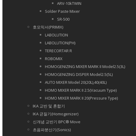
ARV-10kTWIN
Solder Paste Mixer
SR-500
호모믹서(PRIMIX)
LABOLUTION
LABOLUTION(PH)
TERECORTAR R
ROBOMIX
HOMOGENIZING MIXER MARK II Model2.5(3L)
HOMOGENIZING DISPER Model2.5(5L)
AUTO MIXER Model 20(20L),40(40L)
HOMO MIXER MARK II 2.5(Vacuum Type)
HOMO MIXER MARK II 20(Pressure Type)
IKA 교반 및 혼합기
IKA 균질기(Homogenizer)
신개념 교반기 BPC® Move
초음파분산기(Sonics)