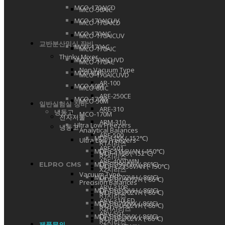
MCO-170AICD
MCO-50AIC
MCO-170AICUV
MCO-170AICD
MCO-170AIC
MCO-170AICUV
교반분산믹싱 장비
MCO-170AC
MCO-170AIC
Thinky Mixer
MCO-170AICUVD
MCO-170AC
Non Vacuum Type
MCO-80IC
MCO-170AICUVD
AR-100
MCO-50M
MCO-80IC
ARE-250CE
MCO-170M
MCO-50M
일반실험실 장비
ARE-310
냉동고
MCO-170M
전자저울
ARM-310
Ultra Low Freezers
냉동고
Analytical Balances
ARE-500
MDF-1156 (-152℃)
Ultra Low Freezers
R1시리즈
ARE-501
MDF-C2156VAN (-150℃)
MDF-1156 (-152℃)
R2시리즈
ARE-400TWIN
MDF-DU901VH (-86℃)
ELPRO CMS
MDF-C2156VAN (-150℃)
X2시리즈
Vacuum Type
MDF-DU702VH (-86℃)
MDF-DU901VH (-86℃)
Precision Balances
ARV-310P
MDF-DU502VH (-86℃)
MDF-DU702VH (-86℃)
R1시리즈
ARV-310LED
MDF-DU702VX (-86℃)
MDF-DU502VH (-86℃)
R2H시리즈
ARV-501
MDF-DU502VX (-86℃)
MDF-DU702VX (-86℃)
R2시리즈
제품문의