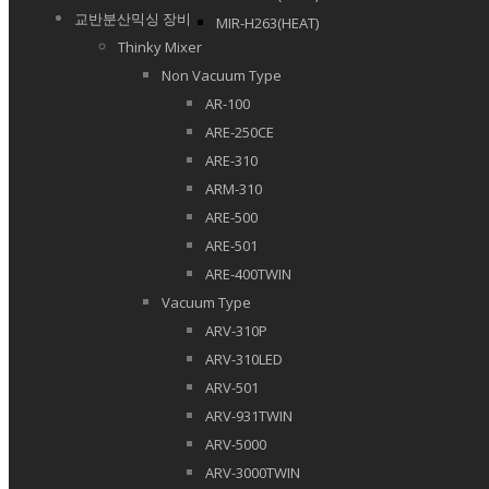
교반분산믹싱 장비
MIR-H263(HEAT)
Thinky Mixer
Non Vacuum Type
AR-100
ARE-250CE
ARE-310
ARM-310
ARE-500
ARE-501
ARE-400TWIN
Vacuum Type
ARV-310P
ARV-310LED
ARV-501
ARV-931TWIN
ARV-5000
ARV-3000TWIN