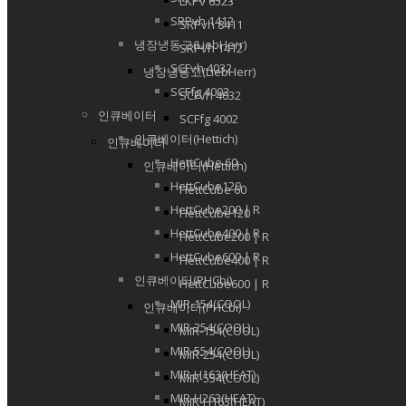
LKPv 6523
SRPvh 1412
SRPvh 8411
냉장냉동고(LiebHerr)
SRPvh 1412
SCFvh 4032
냉장냉동고(LiebHerr)
SCFfg 4002
SCFvh 4032
인큐베이터
SCFfg 4002
인큐베이터(Hettich)
인큐베이터
HettCube 60
인큐베이터(Hettich)
HettCube120
HettCube 60
HettCube200 | R
HettCube120
HettCube400 | R
HettCube200 | R
HettCube600 | R
HettCube400 | R
인큐베이터(PHCbi)
HettCube600 | R
MIR-154(COOL)
인큐베이터(PHCbi)
MIR-254(COOL)
MIR-154(COOL)
MIR-554(COOL)
MIR-254(COOL)
MIR-H163(HEAT)
MIR-554(COOL)
MIR-H263(HEAT)
MIR-H163(HEAT)