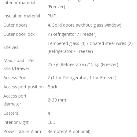
Interior material
(Freezer)
Insulation material
PUF
Outer doors
4, Solid doors (without glass window)
Outer door lock
Y (Refrigerator / Freezer)
Tempered glass (3) / Coated steel wires (2)
Shelves
(Refrigerator / Freezer)
Max. Load - Per
25 kg (Refrigerator) /15 kg (Freezer)
Shelf/Drawer
Access Port
2 (1 for Refrigerator, 1 for Freezer)
Access port position
Back
Access port
Ø 30 mm
diameter
Casters
4
Interior Light
LED
Power failure Alarm
Remote(V-B optional)