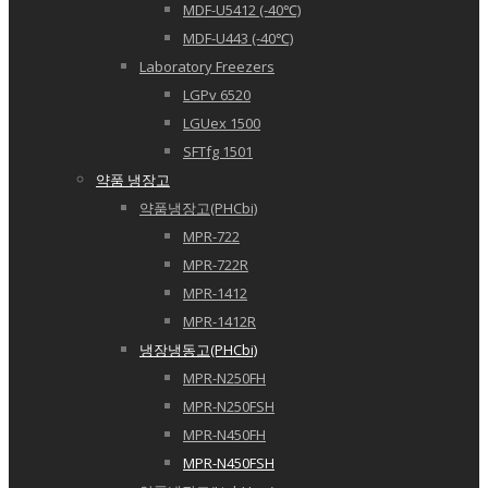
MDF-U5412 (-40℃)
MDF-U443 (-40℃)
Laboratory Freezers
LGPv 6520
LGUex 1500
SFTfg 1501
약품 냉장고
약품냉장고(PHCbi)
MPR-722
MPR-722R
MPR-1412
MPR-1412R
냉장냉동고(PHCbi)
MPR-N250FH
MPR-N250FSH
MPR-N450FH
MPR-N450FSH