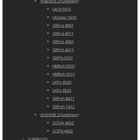
약품냉장고(LiebHerr)
LKUV1613
LKUexv 1610
SRFvg 4001
SRFvg 4011
SRFvh 4001
SRFvh 4011
SRFfg 5501
HMFvh 5501
HMFvh 5511
LKPv 6520
LKPv 6523
SRPvh 8411
SRPvh 1412
냉장냉동고(LiebHerr)
SCFvh 4032
SCFfg 4002
인큐베이터