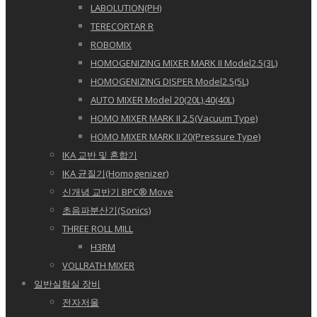
LABOLUTION(PH)
TERECORTAR R
ROBOMIX
HOMOGENIZING MIXER MARK II Model2.5(3L)
HOMOGENIZING DISPER Model2.5(5L)
AUTO MIXER Model 20(20L),40(40L)
HOMO MIXER MARK II 2.5(Vacuum Type)
HOMO MIXER MARK II 20(Pressure Type)
IKA 교반 및 혼합기
IKA 균질기(Homogenizer)
신개념 교반기 BPC® Move
초음파분산기(Sonics)
THREE ROLL MILL
H3RM
VOLLRATH MIXER
일반실험실 장비
전자저울