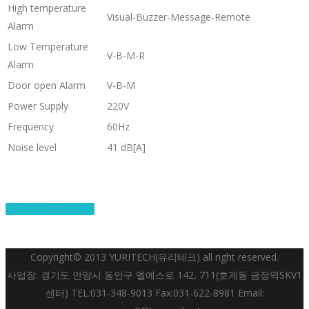
High temperature
Visual-Buzzer-Message-Remote
Alarm
Low Temperature
V-B-M-R
Alarm
Door open Alarm
V-B-M
Power Supply
220V
Frequency
60Hz
Noise level
41 dB[A]
Catalog Download
Copyright© 2013 YURITECH(유리테크) all right reserved.
사업장: 경기도 안양시 동안구 엘에스로 142, 711(호계동 금정역SKV1
센터) TEL:031-348-9013 Fax:031-622-8981 Email: