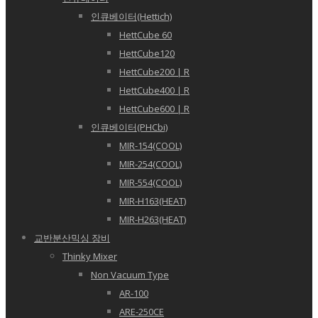
인큐베이터(Hettich)
HettCube 60
HettCube120
HettCube200 | R
HettCube400 | R
HettCube600 | R
인큐베이터(PHCbi)
MIR-154(COOL)
MIR-254(COOL)
MIR-554(COOL)
MIR-H163(HEAT)
MIR-H263(HEAT)
교반분산믹싱 장비
Thinky Mixer
Non Vacuum Type
AR-100
ARE-250CE