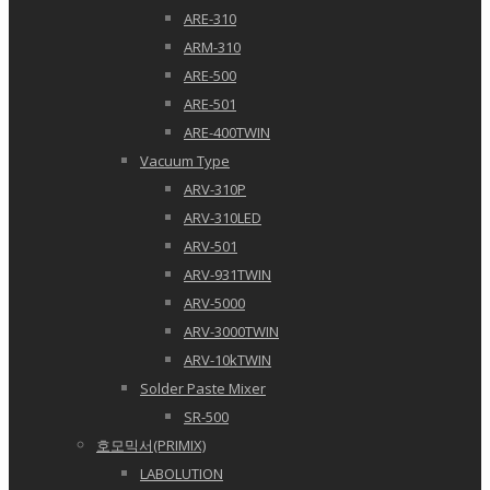
ARE-310
ARM-310
ARE-500
ARE-501
ARE-400TWIN
Vacuum Type
ARV-310P
ARV-310LED
ARV-501
ARV-931TWIN
ARV-5000
ARV-3000TWIN
ARV-10kTWIN
Solder Paste Mixer
SR-500
호모믹서(PRIMIX)
LABOLUTION